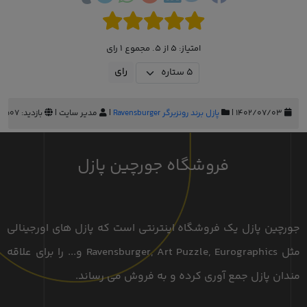
امتیاز: 5 از 5. مجموع 1 رای
۱۴۰۲/۰۷/۰۳ |
پازل برند رونزبرگر Ravensburger
|
مدیر سایت |
بازدید: 507 |
فروشگاه جورچین پازل
جورچین پازل یک فروشگاه اینترنتی است که پازل های اورجینالی
مثل Ravensburger, Art Puzzle, Eurographics و... را برای علاقه
مندان پازل جمع آوری کرده و به فروش می رساند.