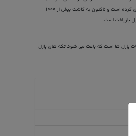
طوری که همه ی افراد از مبتدی تا پیشرفته می توانند از آنها لذت ببرند. این برند همچنین با "One Tree Planted" همکاری کرده است و تاکنون به کاشت بیش از 1000
رش پیشرفته یا همان (Smart-cut technology) قطعات پازل ها است که باعث می شود تکه های پازل