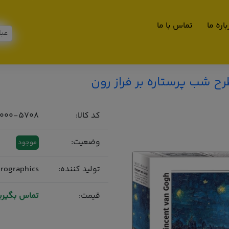
اره ما
تماس با ما
کد کالا:
6000-5708
وضعیت:
موجود
تولید کننده:
rographics
قیمت:
تماس بگیری