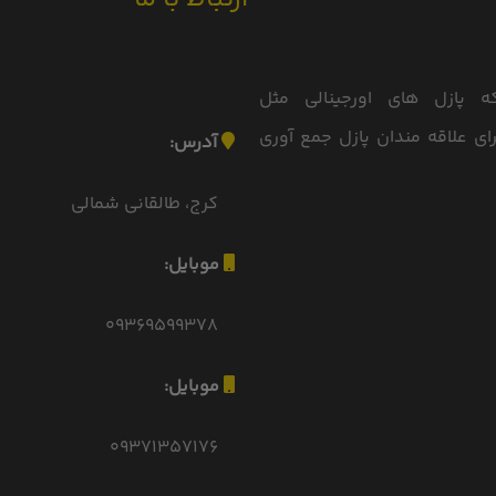
 پازل های اورجینالی مثل
Ravensburger, Art Puzz و... را برای علاقه مندان پازل جمع آوری
آدرس:
کرج، طالقانی شمالی
موبایل:
09369599378
موبایل:
09371357176