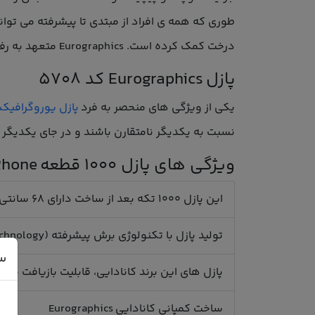
درخت کمک کرده است. Eurographics متعهد به رفتار مسئولانه محیطی است که شامل استفاده از مواد خام پایدار و قابل بازیافت است.
پازل Eurographics کد 5708
یکی از ویژگی های منحصر به فرد
پازل یوروگرافی
نسبت به یکدیگر نامتقارن باشند و در جای یکدیگر قر
ویژگی های پازل 1000 قطعه Starry Night Over The Rhone
این پازل 1000 تکه بعد از ساخت دارای 68 سانتی متر طول و 48 سانتی متر عرض می باشد.
تولید پازل با تکنولوژی برش پیشرفته (Smart-cut technology)
س
پازل های این برند کانادایی، قابلیت بازیافت مجدد
ساخت کمپانی کانادایی Eurographics