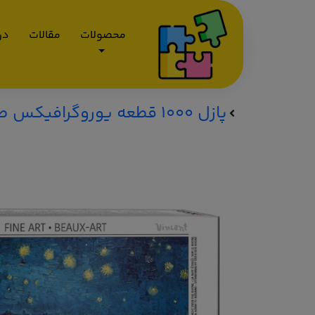
محصولات
مقالات
درب
پازل 1000 قطعه یوروگرافیکس طرح شب پرستاره بر فراز رون