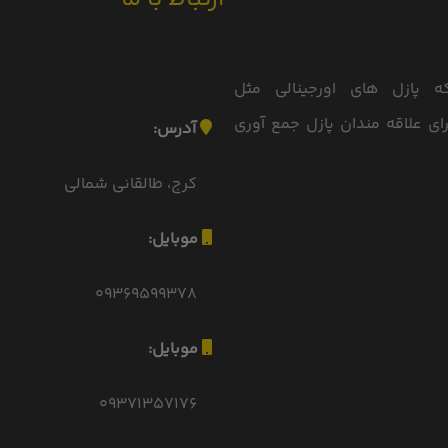
 پازل های اورجینالی مثل
Ravensburger, Art Puzz و... را برای علاقه مندان پازل جمع آوری
آدرس:
کرج، طالقانی شمالی
موبایل:
09369599378
موبایل:
09371357176