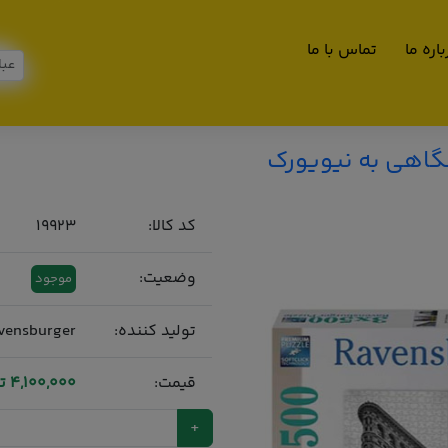
اره ما
تماس با ما
کد کالا:
19923
وضعیت:
موجود
تولید کننده:
vensburger
قیمت:
4,100,000 تومان
+