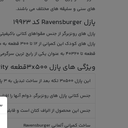
های سنی و سلیقه های مختلف می باشند.
پازل Ravensburger کد 19923
قطعه تا 40320 به عنوان یکی از رایج ترین سرگرمی مورد استفاده قرار می گیرد.
ویژگی های پازل 3x500قطعه New York City
این پازل 3x500 تکه بعد از ساخت تبدیل به 3 پازل 500 تکه با طول 50 سانتی متر و عرض 50 سانتی متر می شوند.
جنس کتانی پازل های رونزبرگر، دوام آنها را افز
س
جنس این محصول از الیاف کتان است و قابلیت با
ساخت کمپانی آلمانی Ravensburger