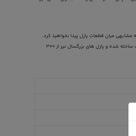
 با روش اره مویی یا Jigsaw برش خورده و هیچ دو قطعه مشابهی میان قطعات پازل پیدا نخواهید کرد.
پازل های کودک این کمپانی از 12 تا 300 قطعه به منظور آموزش تشخیص، تفکر منطقی، صبر و هماهنگی چشم و دست ساخته شده و پازل های بزرگسال نیز از 300